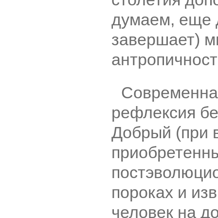
думаем, еще 
завершает) 
антропичност
Современна
рефлексия б
Добрый (при в
приобретенны
постэволюци
пороках и из
человек на д