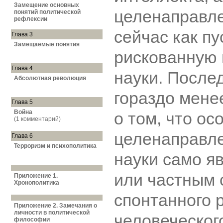
Замещение основных
целенаправле
понятий политической
рефлексии
сейчас как пу
Глава 3
Замещаемые понятия
рискованную 
Глава 4
науки. После
Абсолютная революция
гораздо мене
Глава 5
Война
о том, что ос
(1 комментарий)
целенаправле
Глава 6
Терроризм и психополитика
науки само я
или частным 
Приложение 1.
Хронополитика
спонтанного 
Приложение 2. Замечания о
личности в политической
человеческог
философии