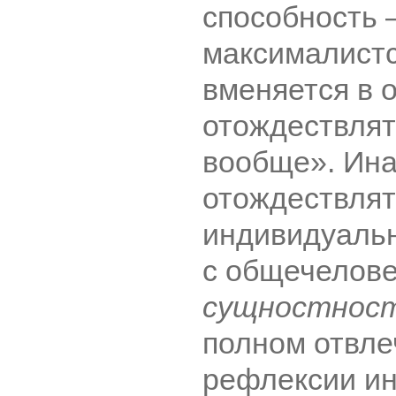
способность 
максималистс
вменяется в 
отождествлят
вообще». Ина
отождествлят
индивидуаль
с общечелове
сущностнос
полном отвле
рефлексии ин