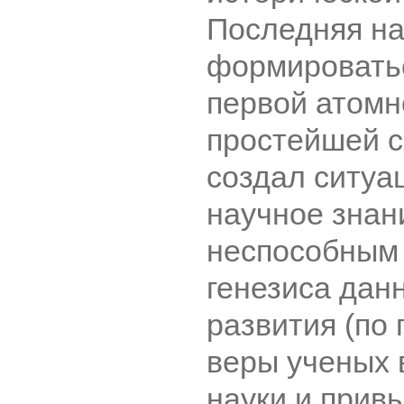
Последняя н
формироватьс
первой атомн
простейшей с
создал ситуа
научное знан
неспособным 
генезиса данн
развития (по
веры ученых 
науки и прив