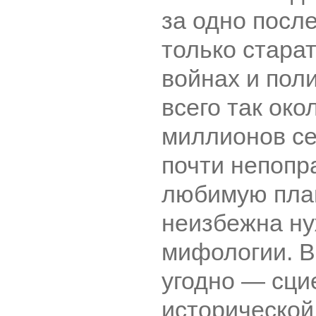
за одно посл
только стара
войнах и пол
всего так око
миллионов се
почти непопр
любимую план
неизбежна ну
мифологии. В
угодно ― сци
исторической