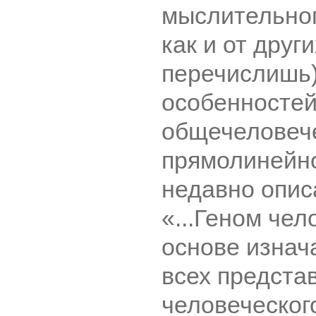
мыслительног
как и от други
перечислишь
особенностей
общечеловеч
прямолинейно
недавно опис
«...Геном чел
основе изнач
всех предста
человеческого