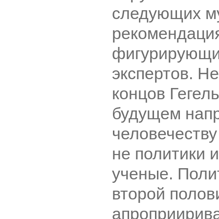
следующих м
рекомендация
фигурирующих
экспертов. Не
концов Гегель
будущем нап
человечеству
не политики 
ученые. Поли
второй полов
апроприирива