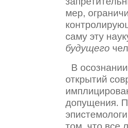
запретительн
мер, огранич
контролирующ
саму эту наук
будущего
чел
В осознании
открытий сов
имплицирова
допущения. П
эпистемологи
том, что все 