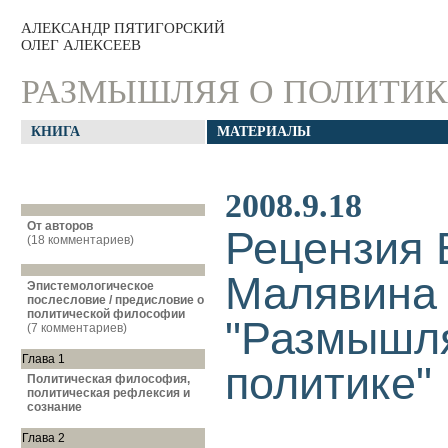
АЛЕКСАНДР ПЯТИГОРСКИЙ
ОЛЕГ АЛЕКСЕЕВ
РАЗМЫШЛЯЯ О ПОЛИТИК
КНИГА
МАТЕРИАЛЫ
2008.9.18
От авторов
Рецензия
(18 комментариев)
Малявина 
Эпистемологическое
послесловие / предисловие о
политической философии
"Размышл
(7 комментариев)
Глава 1
политике"
Политическая философия,
политическая рефлексия и
сознание
Глава 2