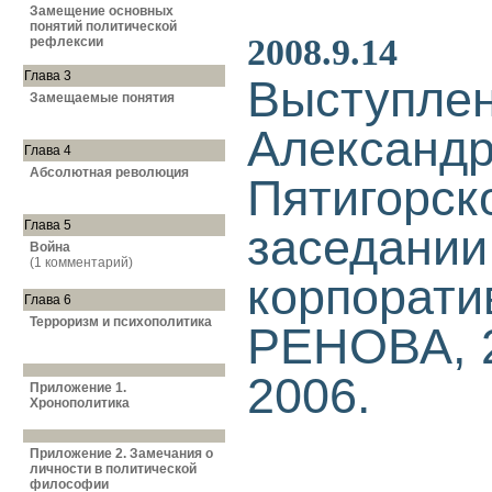
Замещение основных
понятий политической
2008.9.14
рефлексии
Глава 3
Выступле
Замещаемые понятия
Александ
Глава 4
Абсолютная революция
Пятигорск
Глава 5
заседании
Война
(1 комментарий)
корпорати
Глава 6
Терроризм и психополитика
РЕНОВА, 
2006.
Приложение 1.
Хронополитика
Приложение 2. Замечания о
личности в политической
философии