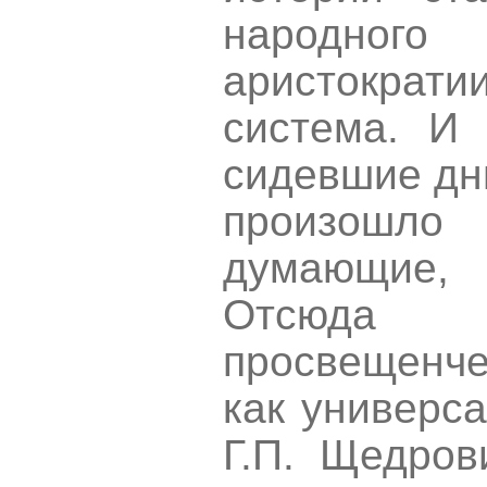
народного
аристократи
система. И 
сидевшие дни
произошл
думающие, 
Отсюда
просвещенче
как универс
Г.П. Щедров