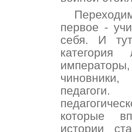
Переходим
первое - учи
себя. И ту
категория
императо
чиновники,
педагог
педагогическ
которые в
истории ст