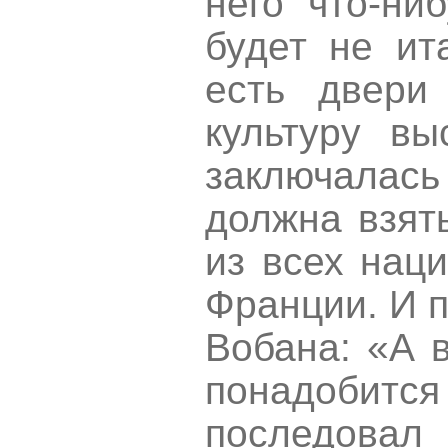
него что-ни
будет не ит
есть двери
культуру вы
заключалас
должна взят
из всех нац
Франции. И 
Вобана: «А в
понадоби
последовал 