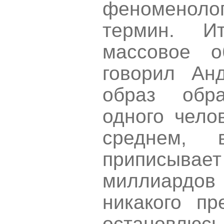
феноменоло
термин. И
массовое о
говорил Ан
образ обр
одного чело
среднем, 
приписывает
миллиардов 
никакого пр
остановлюсь