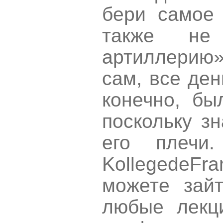
бери самое 
также не
артиллерию»
сам, все ден
конечно, бы
поскольку зн
его плечи
Kollege
de
Fra
можете зай
любые лекц