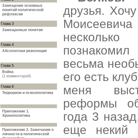
Замещение основных
друзья. Хоч
понятий политической
рефлексии
Моисеевича 
Глава 3
Замещаемые понятия
несколько
Глава 4
познакоми
Абсолютная революция
весьма необ
Глава 5
Война
его есть клу
(1 комментарий)
меня выс
Глава 6
Терроризм и психополитика
реформы об
Приложение 1.
года 3 назад
Хронополитика
еще некий П
Приложение 2. Замечания о
личности в политической