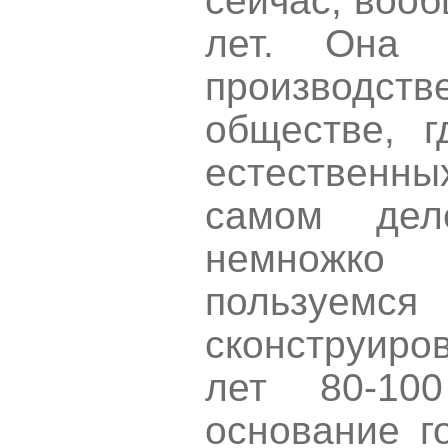
сейчас, воо
лет. Она 
производс
обществе, 
естественны
самом де
немножко
пользуемся
сконструир
лет 80-10
основание г