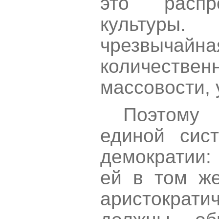
это распр
культ
чрезвыча
количеств
массовости, 
Поэтому
единой сис
демократии:
ей в том же
аристократ