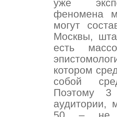
уже экспе
феномена м
могут соста
Москвы, шта
есть масс
эпистомологи
котором сре
собой сре
Поэтому 3
аудитории, 
50 – не 