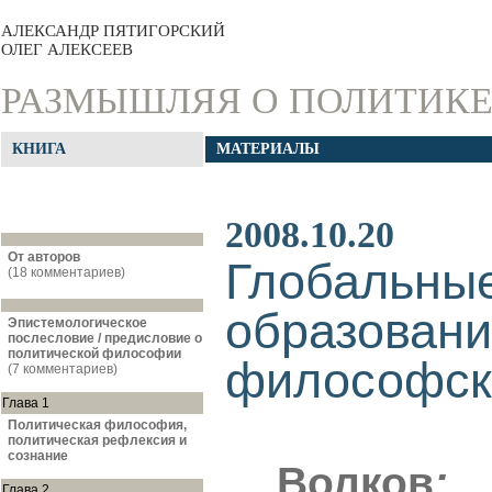
АЛЕКСАНДР ПЯТИГОРСКИЙ
ОЛЕГ АЛЕКСЕЕВ
РАЗМЫШЛЯЯ О ПОЛИТИК
КНИГА
МАТЕРИАЛЫ
2008.10.20
От авторов
Глобальны
(18 комментариев)
образовани
Эпистемологическое
послесловие / предисловие о
политической философии
философски
(7 комментариев)
Глава 1
Политическая философия,
политическая рефлексия и
сознание
Волков
:
Д
Глава 2