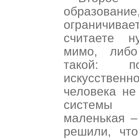
образование
ограничив
считаете н
мимо, либо
такой: п
искусств
человека не
системы 
маленькая –
решили, чт