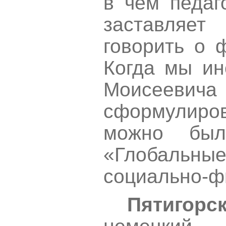
в чем педаг
заставляе
говорить о 
Когда мы ин
Моисееви
сформулиро
можно был
«Глобальные
социально-ф
Пятигорск