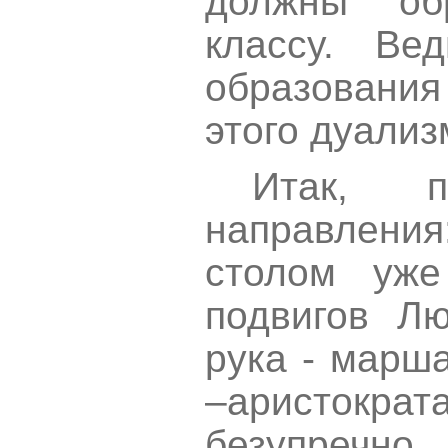
должны об
классу. Ве
образования
этого дуализ
Итак, п
направления:
столом уже
подвигов Л
рука - марш
–аристокра
безупречно 