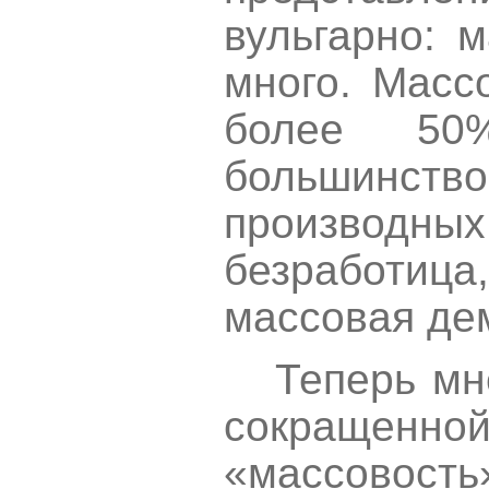
вульгарно: м
много. Масс
более 50
большинс
производ
безработи
массовая де
Теперь мн
сокращенно
«массовос