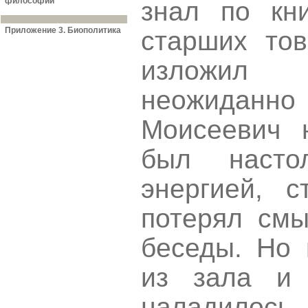
философии
знал по кн
Приложение 3. Биополитика
старших то
изложил 
неожиданн
Моисеевич 
был насто
энергией, с
потерял см
беседы. Но 
из зала и
наладилось.